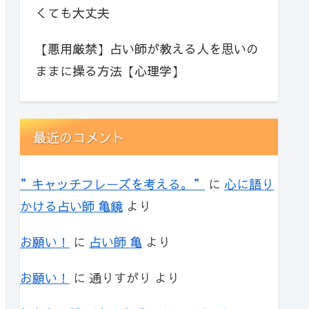
くても大丈夫
【悪用厳禁】占い師が教える人を思いの
ままに操る方法【心理学】
最近のコメント
”キャッチフレーズを考える。”
に
心に語り
かける占い師 亀鏡
より
お願い！
に
占い師 亀
より
お願い！
に
通りすがり
より