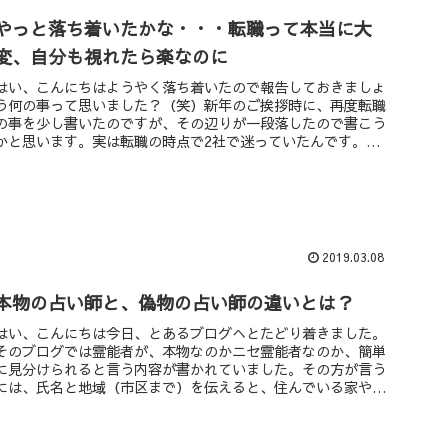
やっと落ち着いたかな・・・転職って本当に大
変、自分も視れたら楽なのに
はい、こんにちはようやく落ち着いたので報告しておきましょ
う何の事って思いました？（笑）新年のご挨拶時に、再度転職
の事を少し書いたのですが、その辺りが一段落したので書こう
かと思います。実は転職の時点で2社で迷っていたんです。A
社とB社・・・A...
2019.03.08
本物の占い師と、偽物の占い師の違いとは？
はい、こんにちは今日、とあるブログへとたどり着きました。
そのブログでは霊能者が、本物なのかニセ霊能者なのか、簡単
に見分けられると言う内容が書かれていました。その方が言う
には、氏名と地域（市区まで）を伝えると、住んでいる家や近
所の状況を答えら...