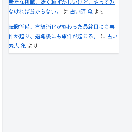
新たな挑戦、凄く恥ずかしいけど、やってみ
なければ分からない。
に
占い師 亀
より
転職準備、有給消化が終わった最終日にも事
件が起り、退職後にも事件が起こる。
に
占い
素人 亀
より