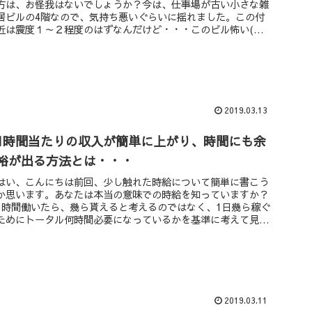
方は、お怪我はないでしょうか？今は、仕事場が古い小さな雑
居ビルの4階なので、気持ち悪いぐらいに揺れました。この付
近は震度１～２程度のはずなんだけど・・・このビル怖い(笑)
地震って独特の...
2019.03.13
1時間当たりの収入が簡単に上がり、時間にも余
裕が出る方法とは・・・
はい、こんにちは前回、少し触れた時給について簡単に書こう
か思います。あなたは本当の意味での時給を知っていますか？
1時間働いたら、幾ら貰えると考えるのではなく、1日幾ら稼ぐ
ためにトータル何時間必要になっているかを基準に考えて見て
下さい。例えば...
2019.03.11