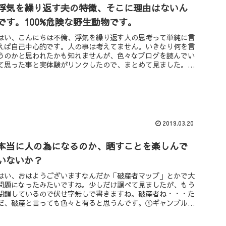
浮気を繰り返す夫の特徴、そこに理由はないん
です。100%危険な野生動物です。
はい、こんにちは不倫、浮気を繰り返す人の思考って単純に言
えば自己中心的です。人の事は考えてません。いきなり何を言
うのかと思われたかも知れませんが、色々なブログを読んでい
て思った事と実体験がリンクしたので、まとめて見ました。・
思考が自分の都合...
2019.03.20
本当に人の為になるのか、晒すことを楽しんで
いないか？
はい、おはようございますなんだか「破産者マップ」とかで大
問題になったみたいですね。少しだけ調べて見ましたが、もう
閉鎖しているので伏せ字無しで書きますね。破産者ね・・・た
だ、破産と言っても色々と有ると思うんです。①ギャンブルな
ど、悪質な自責で...