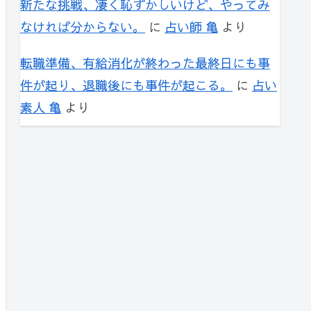
新たな挑戦、凄く恥ずかしいけど、やってみ
なければ分からない。
に
占い師 亀
より
転職準備、有給消化が終わった最終日にも事
件が起り、退職後にも事件が起こる。
に
占い
素人 亀
より