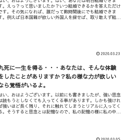
はい、おはようございます。はい、あなたは明日結婚できま
す。えっ？って思いましたか？いつ結婚できるかを答えただけ
です。その気になれば、誰だって数時間後にでも結婚できま
す。例えば日本国籍が欲しい外国人を探せば、取り敢えず結婚
してくれると思います...
2020.03.23
九死に一生を得る・・・あなたは、そんな体験
をしたことがありますか？私の様な力が欲しい
なら覚悟がいるよ。
はい、おはようございます。以前にも書きましたが、強い思念
は読もうとしなくても入ってくる事があります。しかも強けれ
ば強いほど長く残り、それに触れてしまうとリアルに入ってく
る。そうすると思念とは記憶なので、私の記憶の様に私の中に
残りトラウマに近...
2020.03.05