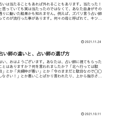
占いは当たることもあれば外れることもあります。当たった！
と思っていても実は当たったのではなくて、あなた自身がその
通りに動いた結果かも知れません。例えば、ズバリ言う占い師
ってのが流行った事があります。何々の母と呼ばれて、キツい
事を言われるとか、その占いが当たるとか
2021.11.24
占い師の違いと、占い師の選び方
はい、おはようございます。あなたは、占い師に視てもらった
ことはありますか？何を言われましたか？「北へ行っては駄
目」とか「夫婦仲が悪い」とか「今のままだと駄目なので〇〇
しなさい！」とか悪いことばかり言われたり、上から指示され
たりしていませんか...
2021.10.11