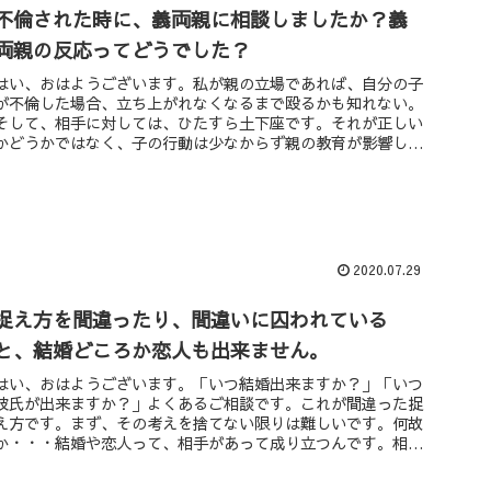
不倫された時に、義両親に相談しましたか？義
両親の反応ってどうでした？
はい、おはようございます。私が親の立場であれば、自分の子
が不倫した場合、立ち上がれなくなるまで殴るかも知れない。
そして、相手に対しては、ひたすら土下座です。それが正しい
かどうかではなく、子の行動は少なからず親の教育が影響して
いると思うから・...
2020.07.29
捉え方を間違ったり、間違いに囚われている
と、結婚どころか恋人も出来ません。
はい、おはようございます。「いつ結婚出来ますか？」「いつ
彼氏が出来ますか？」よくあるご相談です。これが間違った捉
え方です。まず、その考えを捨てない限りは難しいです。何故
か・・・結婚や恋人って、相手があって成り立つんです。相手
も定まっていない...