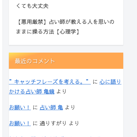
くても大丈夫
【悪用厳禁】占い師が教える人を思いの
ままに操る方法【心理学】
最近のコメント
”キャッチフレーズを考える。”
に
心に語り
かける占い師 亀鏡
より
お願い！
に
占い師 亀
より
お願い！
に
通りすがり
より