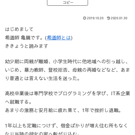
コピー
2019.10.20
2020.01.30
はじめまして
希道師 亀鏡です。(
希道師とは
)
ききょうと読みます
幼少期に両親が離婚、小学生時代に他地域への引っ越し、
いじめ、暴力教師、登校拒否、母親の再婚などなど、あま
り普通とは言えない生活を送った。
高校卒業後は専門学校でプログラミングを学び、IT系企業
へ就職する。
あまりの激務と安月給に疲れ果て、1年で挫折し退職。
1年以上も定職につけず、借金ばかりが増え住む所もなく
なり当時の彼女の家へ転がり込む。