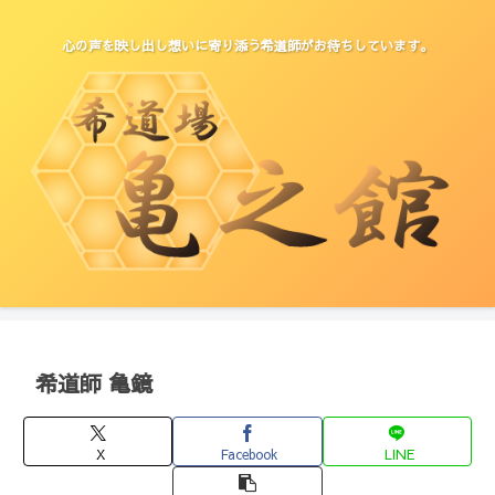
心の声を映し出し想いに寄り添う希道師がお待ちしています。
希道師 亀鏡
X
Facebook
LINE