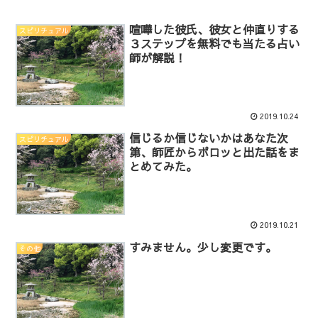
喧嘩した彼氏、彼女と仲直りする
スピリチュアル
３ステップを無料でも当たる占い
師が解説！
2019.10.24
信じるか信じないかはあなた次
スピリチュアル
第、師匠からポロッと出た話をま
とめてみた。
2019.10.21
すみません。少し変更です。
その他