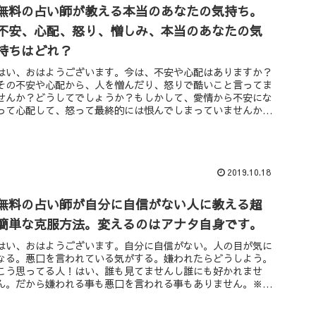
無料の占い師が教える本当のあなたの気持ち。
不安、心配、怒り、憎しみ、本当のあなたの気
持ちはどれ？
はい、おはようございます。今は、不安や心配はありますか？
その不安や心配から、人を憎んだり、怒りで酷いこと言ってま
せんか？どうしてでしょうか？もしかして、愛情から不安にな
って心配して、怒って最終的には恨んでしまっていませんか？
人対人での不安な...
2019.10.18
無料の占い師が自分に自信がない人に教える超
簡単な克服方法。変えるのはアナタ自身です。
はい、おはようございます。自分に自信がない。人の目が気に
なる。悪口を言われている気がする。嫌われたらどうしよう。
こう思ってる人！はい、誰も見てませんし誰にも好かれませ
ん。だから嫌われる事も悪口を言われる事もありません。※ま
ぁ・・・悪口を言わ...