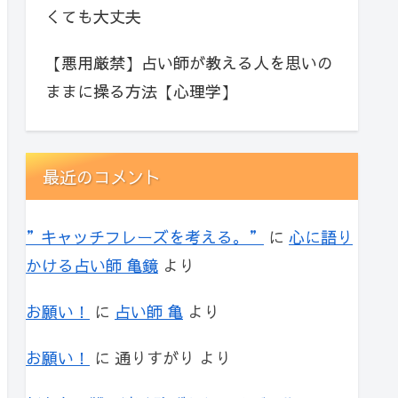
くても大丈夫
【悪用厳禁】占い師が教える人を思いの
ままに操る方法【心理学】
最近のコメント
”キャッチフレーズを考える。”
に
心に語り
かける占い師 亀鏡
より
お願い！
に
占い師 亀
より
お願い！
に
通りすがり
より