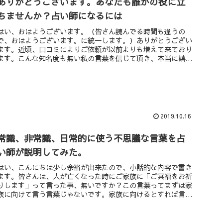
ありがとうございます。あなたも誰かの役に立
ちませんか？占い師になるには
はい、おはようございます。（皆さん読んでる時間も違うの
で、おはようございます。に統一します。）ありがとうござい
ます。近頃、口コミによりご依頼が以前よりも増えて来ており
ます。こんな知名度も無い私の言葉を信じて頂き、本当に嬉し
く思っています。始...
2019.10.16
常識、非常識、日常的に使う不思議な言葉を占
い師が説明してみた。
はい、こんにちは少し余裕が出来たので、小話的な内容で書き
ます。皆さんは、人が亡くなった時にご家族に「ご冥福をお祈
りします」って言った事、無いですか？この言葉ってまずは家
族に向けて言う言葉じゃないです。家族に向けるとすれば言う
とすれば「ご愁傷...