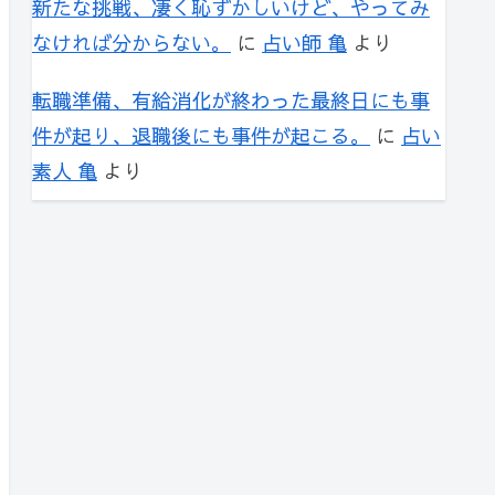
新たな挑戦、凄く恥ずかしいけど、やってみ
なければ分からない。
に
占い師 亀
より
転職準備、有給消化が終わった最終日にも事
件が起り、退職後にも事件が起こる。
に
占い
素人 亀
より