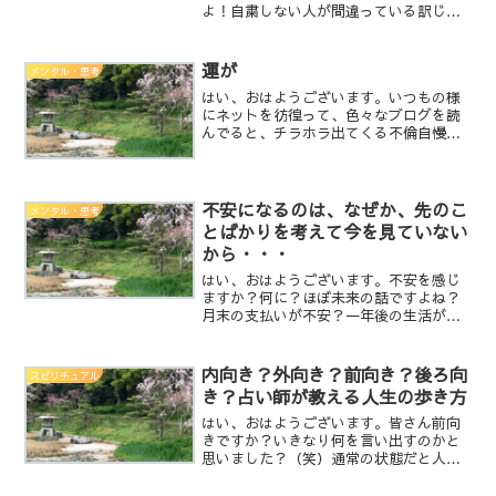
よ！自粛しない人が間違っている訳じゃ
ないんです。病気を貰うもバラ撒くも自
分の責任ですよって事です。自粛しない
事が間違いではないんです。自粛する事
運が
メンタル・思考
が正解と言うことでもありま...
はい、おはようございます。いつもの様
にネットを彷徨って、色々なブログを読
んでると、チラホラ出てくる不倫自慢と
言うのか、自己満足のブログ、読むと気
が滅入る。こんなブログを書くのは、何
故か女性(既婚)が多い。男性で不倫してま
すって、ブログは見た...
不安になるのは、なぜか、先のこ
メンタル・思考
とばかりを考えて今を見ていない
から・・・
はい、おはようございます。不安を感じ
ますか？何に？ほぼ未来の話ですよね？
月末の支払いが不安？一年後の生活が不
安？老後が不安？全部、先の話です。不
安になるのは、今がちゃんとしてないか
らじゃないですか？今、この瞬間、お金
内向き？外向き？前向き？後ろ向
スピリチュアル
が沢山あったら、住める家...
き？占い師が教える人生の歩き方
はい、おはようございます。皆さん前向
きですか？いきなり何を言い出すのかと
思いました？（笑）通常の状態だと人は
前を向いています。と言うよりも、外を
向いています。過去のには戻る事は出来