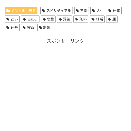
メンタル・思考
スピリチュアル
不倫
人生
仕事
占い
当たる
恋愛
浮気
無料
結婚
運
運勢
運命
離婚
スポンサーリンク