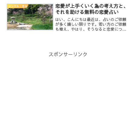
ないので、外を向くだけで前にしか向け
恋愛が上手くいく為の考え方と、
メンタル・思考
ません。でも、後悔したり...
それを助ける無料の恋愛占い
はい、こんにちは最近は、占いのご依頼
が多く嬉しい限りです。若い方のご依頼
も増え、やはり、そうなると恋愛につい
ての相談が多いんですが・・・※ 以下、
ご依頼頂いた内容と一切関係はございま
せん。実は恋愛感情っていうのは、心理
学的に言えば勘違いなん...
スポンサーリンク