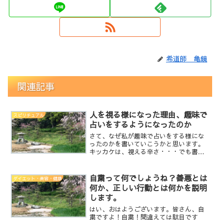
希道師 亀鏡
関連記事
人を視る様になった理由、趣味で
スピリチュアル
占いをするようになったのか
さて、なぜ私が趣味で占いをする様にな
ったのかを書いていこうかと思います。
キッカケは、視える辛さ・・・でも書き
ましたが前妻の不倫発覚です。前妻の不
倫について、ビシビシと感じていたのが
ちょうど１年程前なので、その話につい
自粛って何でしょうね？善悪とは
ダイエット・美容・健康
て詳しく書いていこうかと...
何か、正しい行動とは何かを説明
します。
はい、おはようございます。皆さん、自
粛ですよ！自粛！間違えては駄目です