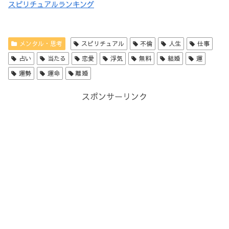
スピリチュアルランキング
メンタル・思考
スピリチュアル
不倫
人生
仕事
占い
当たる
恋愛
浮気
無料
結婚
運
運勢
運命
離婚
スポンサーリンク