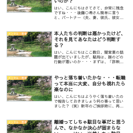
いのか？
はい、こんにちはさてさて、非常に残念
ですね・・・後藤○希さん簡単に言う
と、パートナー（夫、妻、彼氏、彼女）
のいる人は、以前の交際相手に会うべき
じゃない。特に現在のパートナーに不満
を持っているタイミングは最悪です。そ
本人たちの判断は悪かったけど、
メンタル・思考
して悩みを相談するべき相手...
それを見てあなたはどう判断す
る？
はい、こんにちはここ数日、闇営業の話
題が出ていましたが、結局は、誰のどの
行動が悪いのか・・・まずは、「詐欺集
団」ですよね。これは誰が何を言って
も、まず「悪」です。次に「紹介者」で
すね。敢えて名前は出しませんが・・・
やっと落ち着いたかな・・・転職
メンタル・思考
その次は、わざわざ話を大き...
って本当に大変、自分も視れたら
楽なのに
はい、こんにちはようやく落ち着いたの
で報告しておきましょう何の事って思い
ました？（笑）新年のご挨拶時に、再度
転職の事を少し書いたのですが、その辺
りが一段落したので書こうかと思いま
す。実は転職の時点で2社で迷っていたん
離婚ってしちゃ駄目な事だと思う
メンタル・思考
です。A社とB社・・・A...
んで、なかなか決心が固まらな