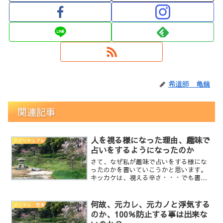
希道師 亀鏡
関連記事
人を視る様になった理由、趣味で
スピリチュアル
占いをするようになったのか
さて、なぜ私が趣味で占いをする様にな
ったのかを書いていこうかと思います。
キッカケは、視える辛さ・・・でも書き
ましたが前妻の不倫発覚です。前妻の不
倫について、ビシビシと感じていたのが
ちょうど１年程前なので、その話につい
何故、元カレ、元カノと浮気する
メンタル・思考
て詳しく書いていこうかと...
のか、100％防止する事は出来な