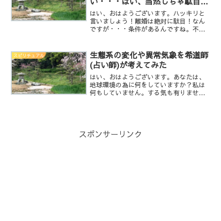
い・・・はい、当然しちゃ駄目な
事です！
はい、おはようございます。ハッキリと
言いましょう！離婚は絶対に駄目！なん
ですが・・・条件があるんですね。不倫
されたり、もう自分の事を絶対に大切に
考えて貰えないと言う事であれば、即離
婚して下さい。でも、そうじゃない場
生態系の変化や異常気象を希道師
スピリチュアル
合・・・例えば、旦那が休み...
(占い師)が考えてみた
はい、おはようございます。あなたは、
地球環境の為に何をしていますか？私は
何もしていません。する気も有りません
し、しても意味はなく自己満足です。昨
今、異常気象や温暖化や様々なことが取
り沙汰されています。そして、それの原
因が人間の仕業であると言...
スポンサーリンク