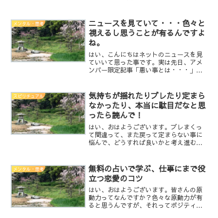
禁煙の経緯って多分参考にならないと思
うんですよね。それで書かなかったんで
すけども、知りたい人が居ると言う事な
ニュースを見ていて・・・色々と
メンタル・思考
ので、書かせて頂きます。...
視えるし思うことが有るんですよ
ね。
はい、こんにちはネットのニュースを見
ていいて思った事です。実は先日、アメ
ンバー限定記事「悪い事とは・・・」
で、書いた内容に関わるニュースがあっ
たので、少し書いておきたいと思いまし
た。”子供を持たない家庭を批判する
気持ちが揺れたりブレたり定まら
スピリチュアル
人”を批判する記事を目にしま...
なかったり、本当に駄目だなと思
ったら読んで！
はい、おはようございます。ブレまくっ
て間違って、また戻って定まらない事に
悩んで、どうすれば良いかと考え進む。
それで良いんです。全てが間違いであり
正解なんです。例えばです。正攻法で推
し進めて大成功する場合もあれば、大失
無料の占いで学ぶ、仕事にまで役
メンタル・思考
敗することもある。それと...
立つ恋愛のコツ
はい、おはようございます。皆さんの原
動力ってなんですか？色々な原動力が有
ると思うんですが、それってポジティ
ブ？何が言いたいかと言うと、ネガティ