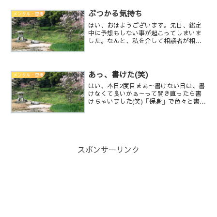
ブな理由が原動力になっていると、良く
ないって事。凄く説明が難しいんだけ
ぶつかる気持ち
メンタル・思考
ど・・・少し本題から離れたこ...
はい、おはようございます。先日、鑑定
中に予想もしない事が起こってしまいま
した。なんと、私を介して相談者が相談
者の思いとぶつかるって事が起こりまし
た。私はオーラや様々な情報や、時には
心○さんの様に、言葉を発してもらった
りして、鑑定させて頂き解...
あっ、書けた(笑)
メンタル・思考
はい、本日2度目まぁ～書けない日は、書
けなくて良いかぁ～って開き直ったら書
けちゃいました(笑)「保身」で色々と書い
たけどね今は、話の矛先が変わってしま
ったとか言ってるけれど、元々矛先がズ
レていたと思うんですよね。大体の視聴
者が矛先間違えて、...
スポンサーリンク