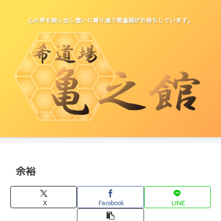
心の声を映し出し想いに寄り添う希道師がお待ちしています。
余裕
X
Facebook
LINE