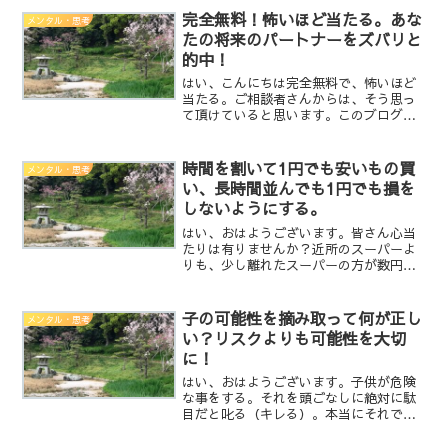
（離婚調停申立）↓2週間...
完全無料！怖いほど当たる。あな
メンタル・思考
たの将来のパートナーをズバリと
的中！
はい、こんにちは完全無料で、怖いほど
当たる。ご相談者さんからは、そう思っ
て頂けていると思います。このブログか
らLINEに登録して頂ければ、制限なく無
料にて鑑定させて頂いております。因み
にタイトルなんですが、「完全無料 占
時間を割いて1円でも安いもの買
メンタル・思考
い 当たる」で、ググ...
い、長時間並んでも1円でも損を
しないようにする。
はい、おはようございます。皆さん心当
たりは有りませんか？近所のスーパーよ
りも、少し離れたスーパーの方が数円安
い！近所のコンビニでお金をおろすより
も、手数料がかからない銀行で長時間並
んでお金をおろしたり・・・お金を得る
子の可能性を摘み取って何が正し
メンタル・思考
ために敢えて残業したり・...
い？リスクよりも可能性を大切
に！
はい、おはようございます。子供が危険
な事をする。それを頭ごなしに絶対に駄
目だと叱る（キレる）。本当にそれで良
いのか？確かに危ないと思ったタイミン
グで、「ちょっと待て」と声をかけるこ