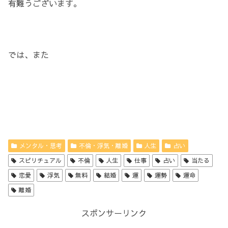
有難うございます。
では、また
メンタル・思考
不倫・浮気・離婚
人生
占い
スピリチュアル
不倫
人生
仕事
占い
当たる
恋愛
浮気
無料
結婚
運
運勢
運命
離婚
スポンサーリンク