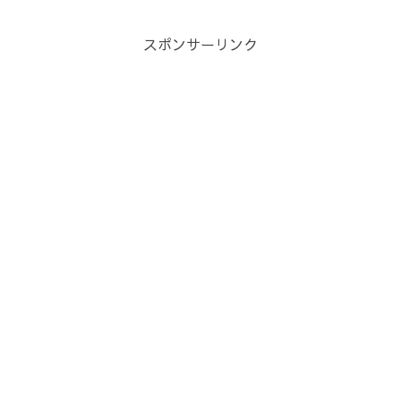
とは大切です。だからと言って、その行
動を制限するのではなく、...
スポンサーリンク