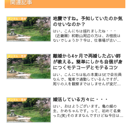
関連記事
地震ですね。予知していたのか気
メンタル・思考
のせいなのか？
はい、こんにちは揺れましたね・・・
（近畿圏）和歌山周辺の方は、お怪我は
ないでしょうか？今は、仕事場が古い小
さな雑居ビルの4階なので、気持ち悪いぐ
らいに揺れました。この付近は震度１～
２程度のはずなんだけど・・・このビル
離婚から4ヶ月で再婚した占い師
メンタル・思考
怖い(笑)地震って独特の...
が教える。簡単にしかも自信が身
につくモテコーデとモテるコツ
はい、こんにちは私の本業はSEで会社員
なんで、電車で通勤しているんですが、
周りの人を観察まではしませんが変だな
と主人は目に入っちゃいますよね。私が
気になって見ちゃう人って、共通点が有
るんですよね。それは、自信が持てなく
婚活している方々に・・・
メンタル・思考
て人からの目を気にし過...
はい、おはようございます。亀の館の
主、かめちゃんです。って、初めて名乗
った(笑)そのままなんですけどね今日は、
婚活について個人的な経験と占い師とし
ての考えと総合して書きたいと思いま
す。私の経験としては、元嫁と離婚決意