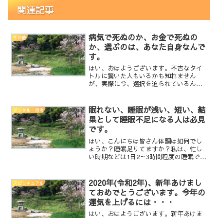
関連記事
病気で死ぬのか、お金で死ぬの
その他
か、選ぶのは、あなた自身なんで
す。
はい、おはようございます。不吉なタイ
トルに驚いた人もいるかも知れません
が、実際に今、選択を迫られているんで
す。病気に感染しない様に仕事もせずに
家に引き篭もる人達、その煽りを受けて
職を失う人達・・・本当に今、引き篭も
眠れない、睡眠が浅い、短い、結
メンタル・思考
ることが大事なのでしょうか...
果として睡眠不足になる人は必見
です。
はい、こんにちは皆さん体調は如何でし
ょうか？睡眠足りてますか？私は、忙し
い時期などは1日2～3時間程度の睡眠で
す。これを仕事仲間に言うと「そんな短
い睡眠だと、逆に効率が悪いよ」とか
「それで足りる？眠くならない？」とか
2020年(令和2年)、新年あけまし
スピリチュアル
「体調壊すから、しっかり...
ておめでとうございます。今年の
運気を上げるには・・・
はい、おはようございます。新年あけま