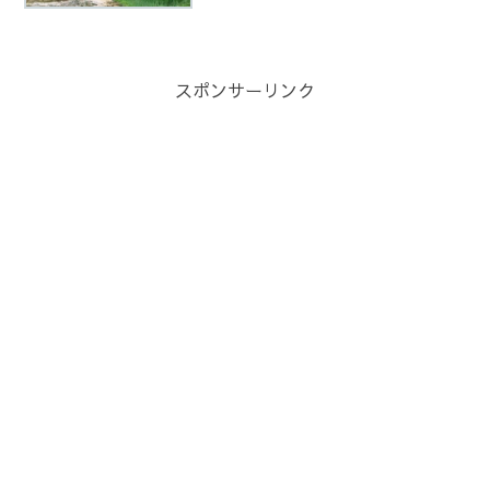
います。私が占いや霊視、オーラ鑑定を
する理由は人助けをしたいと思ったから
です。私の視る力は実は、誰...
スポンサーリンク