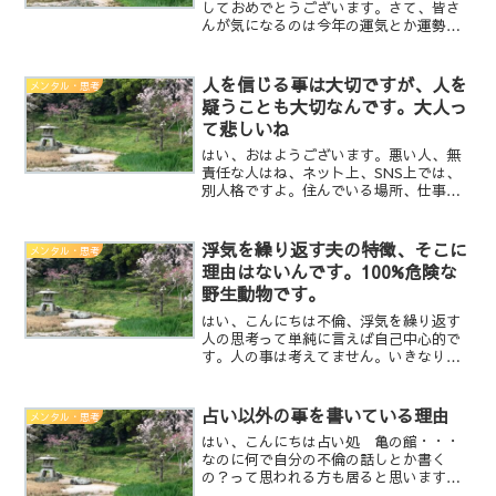
しておめでとうございます。さて、皆さ
んが気になるのは今年の運気とか運勢で
すよね。どうすれば良い年になる
か・・・簡単です。『笑う門には福来
る』です。自分だけじゃ駄目ですよ！周
人を信じる事は大切ですが、人を
メンタル・思考
りの人も皆が笑顔でいれる事が幸せ...
疑うことも大切なんです。大人っ
て悲しいね
はい、おはようございます。悪い人、無
責任な人はね、ネット上、SNS上では、
別人格ですよ。住んでいる場所、仕事、
素性がハッキリしない人を簡単に信用す
ると命を落としますよ。ハッキリしてる
と思っていても全て嘘かもしれない。だ
浮気を繰り返す夫の特徴、そこに
メンタル・思考
から！ネットやSNSに...
理由はないんです。100%危険な
野生動物です。
はい、こんにちは不倫、浮気を繰り返す
人の思考って単純に言えば自己中心的で
す。人の事は考えてません。いきなり何
を言うのかと思われたかも知れません
が、色々なブログを読んでいて思った事
と実体験がリンクしたので、まとめて見
占い以外の事を書いている理由
メンタル・思考
ました。・思考が自分の都合...
はい、こんにちは占い処 亀の館・・・
なのに何で自分の不倫の話しとか書く
の？って思われる方も居ると思いますの
で、その辺りの理由を書いておこうと思