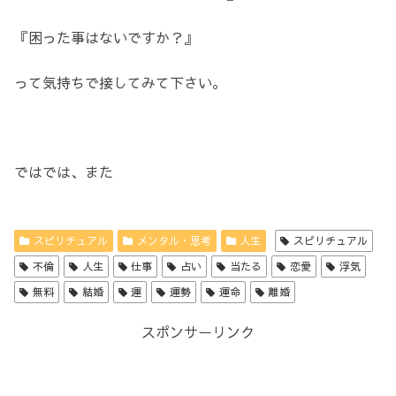
『困った事はないですか？』
って気持ちで接してみて下さい。
ではでは、また
スピリチュアル
メンタル・思考
人生
スピリチュアル
不倫
人生
仕事
占い
当たる
恋愛
浮気
無料
結婚
運
運勢
運命
離婚
スポンサーリンク