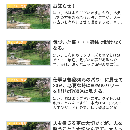
お知らせ！
メンタル・思考
はい、おはようございます。もう、お気
づきの方もおられると思いますが、メー
ル占いを有料にさせて頂きました。※ 7
月1日からのスタート予定が3日までずれ
込んだ・・・理由は、冷やかし、イタズ
ラや、メールアドレス不備でお答えでき
ない等が多くなり、本...
気づいた事・・・恐怖で動けなく
スピリチュアル
なる。
はい、こんにちはシリーズもの？とは別
で・・・最近、気づいた事があるんで
す。実は、時々パニック障害の様に無性
に不安に襲われる事があってなんで、こ
んな状態になるだろうかと思っていまし
た。・全身不随になって動けなくなる・
仕事は普段80％のパワーに見せて
メンタル・思考
事故などで目が見えなくなる...
20％、必要な時に80％のパワー
を出せば200％に見える。
はい、おはようございます。タイトルは
私のことなんですが、本業はSE（システ
ムエンジニア）です。私は普段は20％以
下のパワーでしか仕事をしていません。
それはコンスタントに作業をこなしたり
力を分散するためです。ある意味では楽
人を信じる事は大切ですが、人を
メンタル・思考
をする為でもあるんで...
疑うことも大切なんです。大人っ