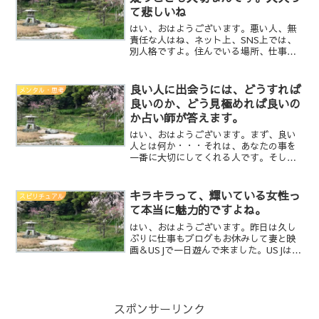
て悲しいね
はい、おはようございます。悪い人、無
責任な人はね、ネット上、SNS上では、
別人格ですよ。住んでいる場所、仕事、
素性がハッキリしない人を簡単に信用す
ると命を落としますよ。ハッキリしてる
と思っていても全て嘘かもしれない。だ
良い人に出会うには、どうすれば
メンタル・思考
から！ネットやSNSに...
良いのか、どう見極めれば良いの
か占い師が答えます。
はい、おはようございます。まず、良い
人とは何か・・・それは、あなたの事を
一番に大切にしてくれる人です。そし
て、その行動が独りよがりでなく、ちゃ
んとあなたの事を考えて行動してくれる
人です。甘やかすだけだったり、あなた
キラキラって、輝いている女性っ
スピリチュアル
の事をちゃんと見ずに勝手な...
て本当に魅力的ですよね。
はい、おはようございます。昨日は久し
ぶりに仕事もブログもお休みして妻と映
画＆USJで一日遊んで来ました。USJは、
年間パスを購入しているので、夕方18時
ごろに、急に『行こうか！』と行ったり
もするんです。当然、人が大勢居るの
で、当然スイッチオ...
スポンサーリンク