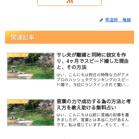
希道師 亀鏡
関連記事
サレ夫が離婚と同時に彼女を作
メンタル・思考
り、4ヶ月でスピード婚した理由
と、その方法
はい、こんにちは昨日の特殊な力がアメ
ブロのハッシュタグランキングのスピー
ド婚で、９位にランクインされて驚いて
ます。ありがとうございます。何故、サ
レ夫の私がスピード婚したのかを書こう
かと思います。まず、妻と出会うまで
言葉の力で成功する為の方法と考
メンタル・思考
は、見た目重視で飽きたら次...
え方を教え助ける無料占い
はい、こんにちは以前に言魂の記事を書
きましたが、言葉とは本当に力があるん
です。私は信じています。そして、その
力を利用して人生を変えていく事が出来
ます。人に対して発言するんじゃなく、