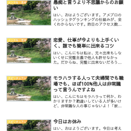
自分へ向けて発言して下さい。間違って
愚痴と言うより不思議からのお願
メンタル・思考
欲しくないのは、『頑張れ...
い
はい、おはようございます。アメブロの
ハッシュタグランキングの仕組みが、全
くわからないです。昨日のアクセス数
が 「3」なのにハッシュタグランキング
は76位にランクイン・・・仕組みが分か
れば納得出来ると思うけど・・・分から
恋愛、仕事が今よりも上手くい
メンタル・思考
ない・・・ジャンルラン...
く、誰でも簡単に出来るコツ
はい、こんにちは私は、元々出来もしな
いくせに完璧主義で他人も許せなかっ
た。だからね、完璧に出来ないだろうと
思うことはしないか、やる場合も先に出
来ない言い訳をする。そんな事だらけだ
から、心も身体も何もかも疲れてしまっ
モラハラする人って夫婦間でも職
スピリチュアル
た。今もまだ、少しその基質...
場でも、ほぼ100%他人は非常識
って言うんですよね
はい、こんにちはモラハラって何か、わ
かりますか？勘違いしている人が多いけ
ど、非常識な人の事じゃないよ！「家の
旦那は常識が無くて一般的な事を話して
いるのに、全然話が通じない・・・これ
ってモラハラ被害だよね」違いますよ(笑)
今日はお休み
スピリチュアル
道徳的な観点での精神...
はい、おはようございます。今日は考え