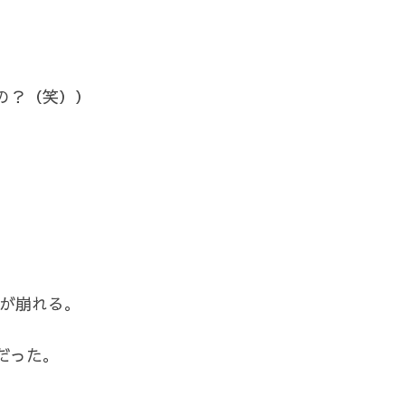
の？（笑））
。
てが崩れる。
だった。