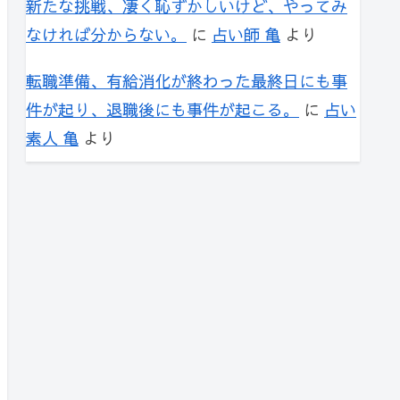
新たな挑戦、凄く恥ずかしいけど、やってみ
なければ分からない。
に
占い師 亀
より
転職準備、有給消化が終わった最終日にも事
件が起り、退職後にも事件が起こる。
に
占い
素人 亀
より