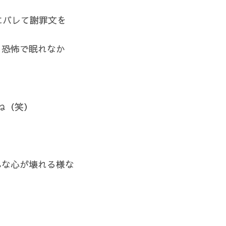
にバレて謝罪文を
と恐怖で眠れなか
ね（笑）
んな心が壊れる様な