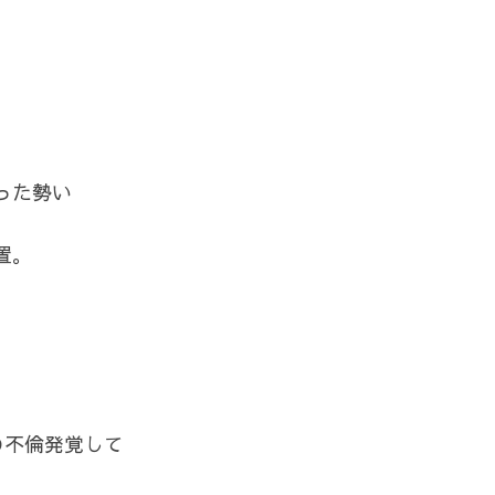
った勢い
置。
の不倫発覚して