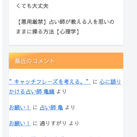
くても大丈夫
【悪用厳禁】占い師が教える人を思いの
ままに操る方法【心理学】
最近のコメント
”キャッチフレーズを考える。”
に
心に語り
かける占い師 亀鏡
より
お願い！
に
占い師 亀
より
お願い！
に
通りすがり
より