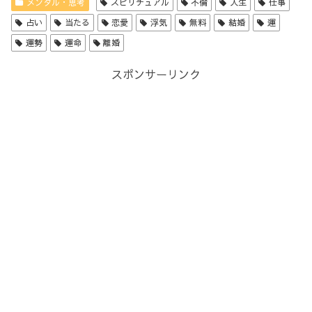
メンタル・思考
スピリチュアル
不倫
人生
仕事
占い
当たる
恋愛
浮気
無料
結婚
運
運勢
運命
離婚
スポンサーリンク