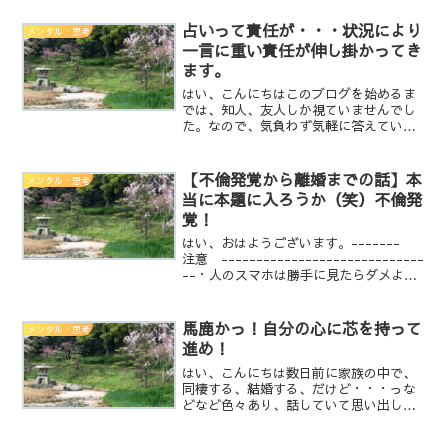
も特定しない様にしています。（やっぱ
り、ここがブログなのでブログの方が多
占いって責任が・・・状況により
メンタル・思考
いです）あえて見ない、視...
一言に重い責任が伸し掛かってき
ます。
はい、こんにちはこのブログを始めるま
では、知人、友人しか視ていませんでし
た。なので、気負わず気軽に答えていた
んですけどね（無責任な事はいいません
が）占いって安易に答えると、その人の
人生まで左右しかねないんです。信じる
【不倫発覚から離婚までの話】本
メンタル・思考
か信じないかは本人しだい...
当に本題に入ろうか（笑）不倫発
覚！
はい、おはようございます。-------
注意 -----------------------------
--・人のスマホは勝手に見たらダメよ
（その前提で読んでね）・個人確定しな
いでね ← しても誹謗中傷なしで！・フィ
クションとして読んで下...
馬鹿かっ！自分の心に芯を持って
メンタル・思考
進め！
はい、こんにちは数日前に家族の中で、
同棲する、結婚する、だけど・・・っな
どなど色々あり、話していて思い出した
り、思ったり、言った事などをただ書き
なぐります。一人の人が言っていた話で