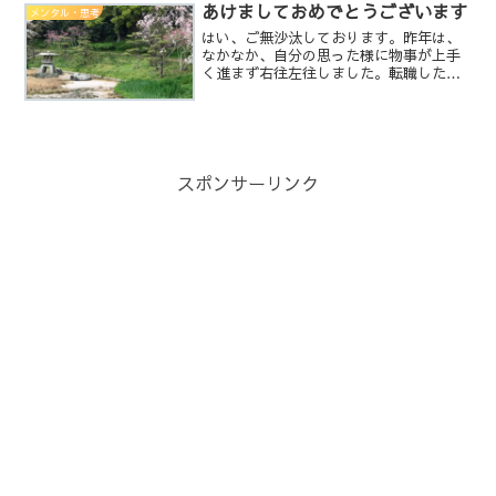
は無いです。様々な人の様々なタイミン
あけましておめでとうございます
メンタル・思考
グでの話です。「離婚した...
はい、ご無沙汰しております。昨年は、
なかなか、自分の思った様に物事が上手
く進まず右往左往しました。転職した先
でも色々あったのと同時に、ある会社か
ら、お声掛け頂き再度転職する事にな
り、年始より、また新たな職場です。次
の職場は、残業もほぼ無く土...
スポンサーリンク