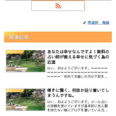
希道師 亀鏡
関連記事
あなたは幸せなんですよ！無料の
スピリチュアル
占い師が教える幸せに気づく為の
近道
はい、おはようございます。＝＝＝＝＝
＝＝＝＝＝＝＝＝＝＝＝＝＝＝＝＝＝＝
＝＝＝＝・初めてお越しの方は下記をご
覧頂けると幸いです。○心に語りかける
占い師 亀鏡【プロフィール】○占いとは
当たるも八卦当たらぬも八卦○占いの料
導きに驚く、何故か辿り着いてし
スピリチュアル
金は完全無料です。○亀...
まうんですね。
はい、おはようございます。メール占い
の依頼を受けていますが基本的に先入観
を持たない様にブログを書いている方で
も、ｆａｃｅｂｏｏｋをされている方で