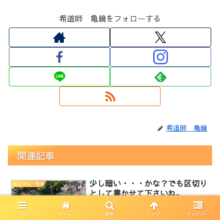
希道師 亀鏡をフォローする
希道師 亀鏡
関連記事
少し暗い・・・かな？でも区切り
メンタル・思考
として書かせて下さいね。
はい、おはようございます。さて
と・・・今日は実は汚嫁の不倫が発覚し
メニュー
ホーム
検索
トップ
サイドバー