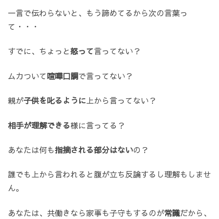
一言で伝わらないと、もう諦めてるから次の言葉っ
て・・・
すでに、ちょっと
怒って
言ってない？
ムカついて
喧嘩口調
で言ってない？
親が
子供を叱るように
上から言ってない？
相手が理解できる
様に言ってる？
あなたは何も
指摘される部分はない
の？
誰でも上から言われると腹が立ち反論するし理解もしませ
ん。
あなたは、共働きなら家事も子守もするのが
常識
だから、