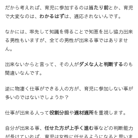
だから考えれば、育児に参加するのは
当たり前
とか、育児
で大変なのは、
わかるはず
は、適応されないんです。
なかには、率先して知識を得ることで知恵を出し協力出来
る男性もいますが、全ての男性が出来る事ではありませ
ん。
出来ないからと言って、その人が
ダメな人と判断する
のも
間違いなんです。
逆に物凄く仕事ができる人の方が、育児に参加しない事が
多いのではないでしょうか？
仕事が出来る人って
役割分担
や
適材適所
を重視します。
自分が出来る事、
任せた方が上手く進む
事などの判断能力
が長けていれば、育児は女性に任せるようになると思いま