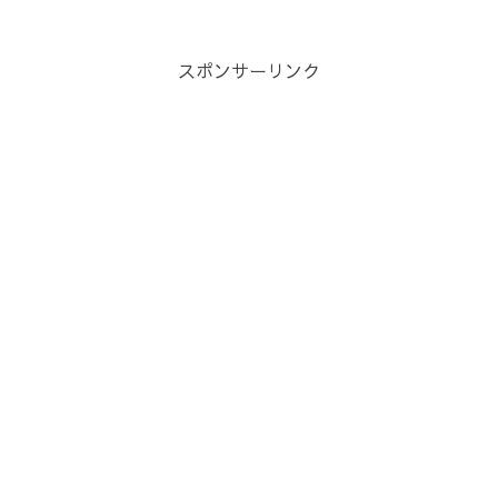
どちらかと言うとカウンセラーとか講師
みたいに偉そうな事ばからい書いている
なぁ～と気づいたので、ち...
スポンサーリンク