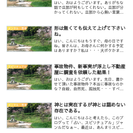
はい、おはようございます。ありがちな
話で旦那が何もしてくれない。旦那が分
かってくれない。旦那から心無い言葉を
言われた。頭が痛いのに「飯は？」と聞
かれる。空気読めないの？アスペルガー
なの？発達障害なの？って、ほんとーに
形は無くても伝えて上げて下さい
メンタル・思考
よく耳にしませんか？もし...
ね。
はい、こんにちはもうすぐ、母の日です
ね。皆さんは、お母さんに何かする予定
はありますか？私は・・・大ボケかまし
て、1週間間違えて5日に商品届けてしま
いました。(笑)第一日曜のイメージが強か
ったんですよねぇ(笑)喜んでくれたので良
事故物件、新事実が浮上し不動産
スピリチュアル
しとしてます。...
屋に調査を依頼した結果！
はい、おはようございます。先日、書か
せて頂いた事故物件？本当に事故なのか
な？自殺、自然死、孤独死・・・すべて
事故？なのですが、新事実が浮上した様
です。住み始め2ヶ月程が過ぎ、近隣の
方々とも話したりする機会が増えた事に
神とは実在するが神とは認めない
メンタル・思考
より情報が入ったそうです...
存在である。
はい、こんにちはふと考えたら、このブ
ログって「占い、スピリチュアル」ジャ
ンルだなぁ～、最近は、あんまりスピリ
チュアル寄りのこと書いていない・・・