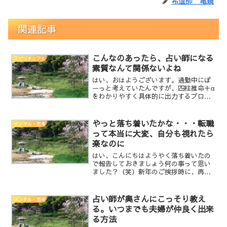
希道師 亀鏡
関連記事
こんなのあったら、占い師になる
スピリチュアル
素質なんて関係ないよね
はい、おはようございます。通勤中にぼ
ーっと考えていたんですが、四柱推命＋α
をわかりやすく具体的に出力するプログ
ラムでも、すこーしずつ作ろうかなと思
ってます。四柱推命って計算して、結果
として色々と出てきて、でもそれをね伝
やっと落ち着いたかな・・・転職
メンタル・思考
えるとなると、そこが難...
って本当に大変、自分も視れたら
楽なのに
はい、こんにちはようやく落ち着いたの
で報告しておきましょう何の事って思い
ました？（笑）新年のご挨拶時に、再度
転職の事を少し書いたのですが、その辺
りが一段落したので書こうかと思いま
す。実は転職の時点で2社で迷っていたん
占い師が奥さんにこっそり教え
メンタル・思考
です。A社とB社・・・A...
る。いつまでも夫婦が仲良く出来
る方法