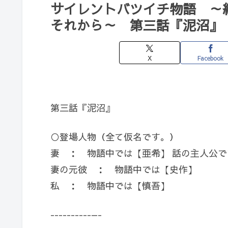
サイレントバツイチ物語 ～
それから～ 第三話『泥沼』
X
Facebook
第三話『泥沼』
○登場人物（全て仮名です。）
妻 ： 物語中では【亜希】 話の主人公で
妻の元彼 ： 物語中では【史作】
私 ： 物語中では【慎吾】
----------—-