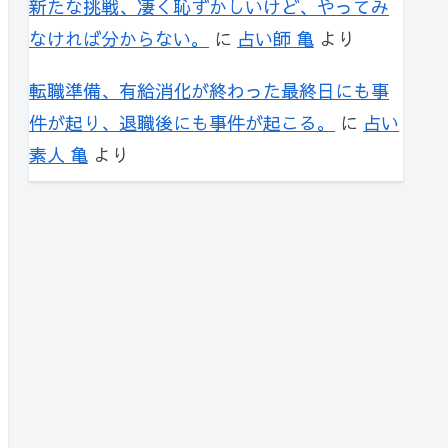
新たな挑戦、凄く恥ずかしいけど、やってみ
なければ分からない。
に
占い師 亀
より
転職準備、有給消化が終わった最終日にも事
件が起り、退職後にも事件が起こる。
に
占い
素人 亀
より