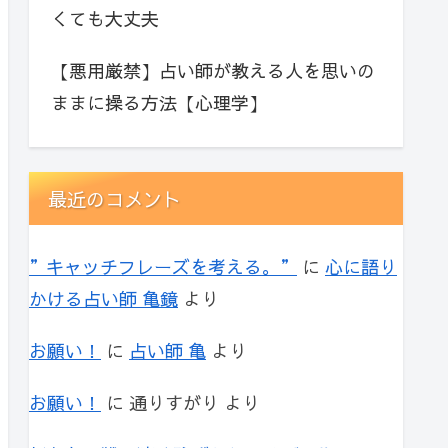
くても大丈夫
【悪用厳禁】占い師が教える人を思いの
ままに操る方法【心理学】
最近のコメント
”キャッチフレーズを考える。”
に
心に語り
かける占い師 亀鏡
より
お願い！
に
占い師 亀
より
お願い！
に
通りすがり
より