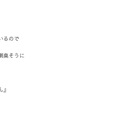
いるので
倒臭そうに
ん』