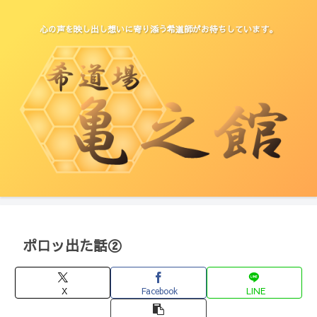
心の声を映し出し想いに寄り添う希道師がお待ちしています。
ポロッ出た話②
X
Facebook
LINE