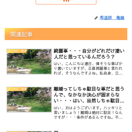
希道師 亀鏡
関連記事
綺麗事・・・自分がどれだけ凄い
メンタル・思考
人だと思っているんだろう？
はい、こんにちは連日、偉そうな事ばか
り書いていますが、正直綺麗事と言われ
れば、そうなんですよね。私自身、立派
な人間でもないですので、全て考えどお
りに実行出来ている訳でもなく、愚痴っ
て運も溢すし、苛立って支離滅裂な事を
離婚ってしちゃ駄目な事だと思う
メンタル・思考
言ったりもしちゃいます。...
んで、なかなか決心が固まらな
い・・・はい、当然しちゃ駄目な
事です！
はい、おはようございます。ハッキリと
言いましょう！離婚は絶対に駄目！なん
ですが・・・条件があるんですね。不倫
されたり、もう自分の事を絶対に大切に
考えて貰えないと言う事であれば、即離
婚して下さい。でも、そうじゃない場