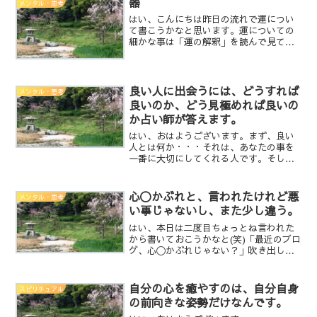
器
メンタル・思考
合・・・例えば、旦那が休み...
はい、こんにちは昨日の流れで運につい
て書こうかなと思います。運についての
細かな事は「運の解釈」を読んで見て下
さいね。運ってね器に入るイメージなん
ですけどね。運の器って、運の量が増え
ると勝手に大きくなるんですよ。でもね
皆、溢れるかも知れないっ...
良い人に出会うには、どうすれば
メンタル・思考
良いのか、どう見極めれば良いの
か占い師が答えます。
はい、おはようございます。まず、良い
人とは何か・・・それは、あなたの事を
一番に大切にしてくれる人です。そし
て、その行動が独りよがりでなく、ちゃ
んとあなたの事を考えて行動してくれる
人です。甘やかすだけだったり、あなた
心〇かぶれと、言われたけれど悪
メンタル・思考
の事をちゃんと見ずに勝手な...
い事じゃないし、また少し違う。
はい、本日は二度目ちょっとね言われた
から書いておこうかなと(笑)「最近のブロ
グ、心〇かぶれじゃない？」吹き出しそ
うになった(笑)いや、そう思われたら嬉し
いよ。だって〇屋さんの言ってる事は、
凄いと思うし通じる所もあるからね占い
自分の心を癒やすのは、自分自身
スピリチュアル
師と心理カウンセ...
の前向きな姿勢だけなんです。