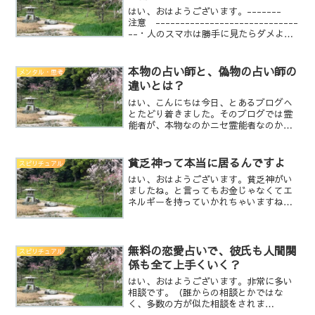
はい、おはようございます。-------
注意 -----------------------------
--・人のスマホは勝手に見たらダメよ
（その前提で読んでね）・個人確定しな
いでね ← しても誹謗中傷なしで！・フィ
クションとして読んで下...
本物の占い師と、偽物の占い師の
メンタル・思考
違いとは？
はい、こんにちは今日、とあるブログへ
とたどり着きました。そのブログでは霊
能者が、本物なのかニセ霊能者なのか、
簡単に見分けられると言う内容が書かれ
ていました。その方が言うには、氏名と
地域（市区まで）を伝えると、住んでい
貧乏神って本当に居るんですよ
スピリチュアル
る家や近所の状況を答えら...
はい、おはようございます。貧乏神がい
ましたね。と言ってもお金じゃなくてエ
ネルギーを持っていかれちゃいますね。
腹が立つ事や悲しいこと、喜怒哀楽の怒
哀を呼び込んで、その念を蓄える神で
す。何度もお伝えしていますが、私の考
えでは神は古く長い時間をか...
無料の恋愛占いで、彼氏も人間関
スピリチュアル
係も全て上手くいく？
はい、おはようございます。非常に多い
相談です。（誰からの相談とかではな
く、多数の方が似た相談をされま