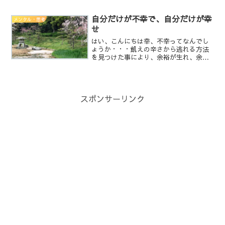
す。）・会社で人間関係がうまくいかな
い。・彼氏が出来ても、すぐに飽き
る。・どこの会社に行っても、何故か孤
自分だけが不幸で、自分だけが幸
メンタル・思考
立する。・見た目がカッコいい人じゃ
せ
な...
はい、こんにちは幸、不幸ってなんでし
ょうか・・・飢えの辛さから逃れる方法
を見つけた事により、余裕が生れ、余裕
からは欲が生れ、欲からは不満が生ま
れ、不満は不幸となる。一つの苦痛や辛
さから逃れる事を見つけた事により、他
の苦痛や辛さからも逃れる方...
スポンサーリンク