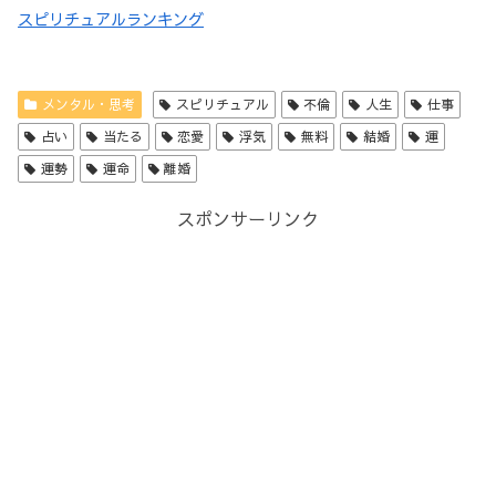
スピリチュアルランキング
メンタル・思考
スピリチュアル
不倫
人生
仕事
占い
当たる
恋愛
浮気
無料
結婚
運
運勢
運命
離婚
スポンサーリンク