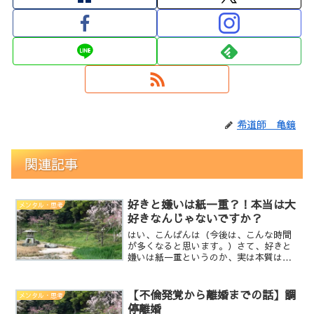
希道師 亀鏡
関連記事
好きと嫌いは紙一重？！本当は大
メンタル・思考
好きなんじゃないですか？
はい、こんばんは（今後は、こんな時間
が多くなると思います。）さて、好きと
嫌いは紙一重というのか、実は本質は真
逆。えっ？そらぁ・・・真逆でしょ？っ
て思いました？そういう意味ではないの
です。人を好きになるって、基本的に人
【不倫発覚から離婚までの話】調
メンタル・思考
の一端のみを見て好きにな...
停離婚