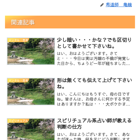
希道師 亀鏡
関連記事
少し暗い・・・かな？でも区切り
メンタル・思考
として書かせて下さいね。
はい、おはようございます。さて
と・・・今日は実は汚嫁の不倫が発覚し
た日から、ちょうど一年が経ちました。1
ヶ月間は地獄の様で時間が止まって一年
後なんて、存在しないのじゃ無いかと思
えるほど一日が長く感じていました。も
形は無くても伝えて上げて下さい
メンタル・思考
う、頭の中が正常じゃなく、じ...
ね。
はい、こんにちはもうすぐ、母の日です
ね。皆さんは、お母さんに何かする予定
はありますか？私は・・・大ボケかまし
て、1週間間違えて5日に商品届けてしま
いました。(笑)第一日曜のイメージが強か
ったんですよねぇ(笑)喜んでくれたので良
スピリチュアル系占い師が教える
スピリチュアル
しとしてます。...
判断の仕方
はい、おはようございます。さて、あな
たが迷った時、何を元にどう判断します