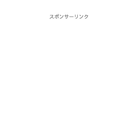
とか悪いことばかり言われたり、上から
指示されたりしていませんか...
スポンサーリンク