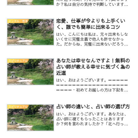
か？私は自分の気持で判断しています。
迷うと言うことは、失敗したらどうしよ
うって思うから迷いますよね。でも、こ
の行動をして成功したいって気持ちがあ
恋愛、仕事が今よりも上手くい
メンタル・思考
るから失敗したくないと思...
く、誰でも簡単に出来るコツ
はい、こんにちは私は、元々出来もしな
いくせに完璧主義で他人も許せなかっ
た。だからね、完璧に出来ないだろうと
思うことはしないか、やる場合も先に出
来ない言い訳をする。そんな事だらけだ
から、心も身体も何もかも疲れてしまっ
あなたは幸せなんですよ！無料の
スピリチュアル
た。今もまだ、少しその基質...
占い師が教える幸せに気づく為の
近道
はい、おはようございます。＝＝＝＝＝
＝＝＝＝＝＝＝＝＝＝＝＝＝＝＝＝＝＝
＝＝＝＝・初めてお越しの方は下記をご
覧頂けると幸いです。○心に語りかける
占い師 亀鏡【プロフィール】○占いとは
当たるも八卦当たらぬも八卦○占いの料
占い師の違いと、占い師の選び方
スピリチュアル
金は完全無料です。○亀...
はい、おはようございます。あなたは、
占い師に視てもらったことはあります
か？何を言われましたか？「北へ行って
は駄目」とか「夫婦仲が悪い」とか「今
のままだと駄目なので〇〇しなさい！」