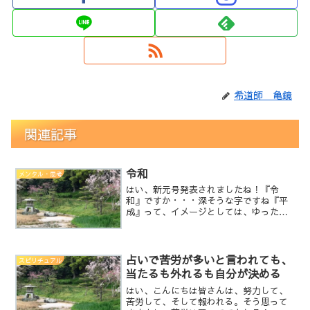
希道師 亀鏡
関連記事
令和
メンタル・思考
はい、新元号発表されましたね！『令
和』ですか・・・深そうな字ですね『平
成』って、イメージとしては、ゆったり
感がある感じですが、『令和』って、何
だか冷たい気もしつつ日本を感じさせま
すよね。一昔前の礼節を重んじる日本の
イメージがあります。良いと...
占いで苦労が多いと言われても、
スピリチュアル
当たるも外れるも自分が決める
はい、こんにちは皆さんは、努力して、
苦労して、そして報われる。そう思って