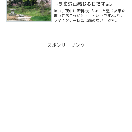
立する。・見た目がカッコいい人じゃ
ーラを沢山感じる日ですよ。
な...
はい、夜中に更新(笑)ちょっと感じた事を
書いておこうかと・・・いいですねバレ
ンタインデー私には縁のない日です
が・・・すごくキラキラしたオーラが多
くて、眠れなくなってしまいました。す
ごく前向きで、今日と言う日を大切に思
う気持ちが伝わります。た...
スポンサーリンク