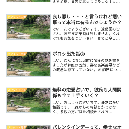
ますよね。苦労は買ってでもしろ！って
教え込まれて来ましたよね。それは、辛
いことにも負けずに努力する心を作るた
めだと、教わって来ましたよね。で、そ
良し悪し・・・と言うけれど悪い
メンタル・思考
れが出来ないと駄目だと、...
事って本当に有るんでしょうか？
はい、おはようございます。近畿圏の皆
さん、まだまだ予断は許しません。くれ
ぐれもお気をつけ下さい。さてと今日
は、何を話そうかなぁ色々と考えて居た
のですが、よく雑誌の占いやアプリの占
い結果で悪い方角や悪い色、良い方角や
ポロッ出た話②
メンタル・思考
良い色などの結果が書かれて...
はい、こんにちは以前に師匠の話を書き
ましたが師匠は当然、喜怒哀楽善悪など
の概念は存在していない。※ 師匠につい
ては過去の記事探して下さいね。突然、
ポロっと顎が外れそうになる情報を呟
く・・・妻とテレビを見ていて、その番
組で最後の晩餐の絵につい...
無料の恋愛占いで、彼氏も人間関
スピリチュアル
係も全て上手くいく？
はい、おはようございます。非常に多い
相談です。（誰からの相談とかではな
く、多数の方が似た相談をされま
す。）・会社で人間関係がうまくいかな
い。・彼氏が出来ても、すぐに飽き
る。・どこの会社に行っても、何故か孤
バレンタインデーって、幸せなオ
メンタル・思考