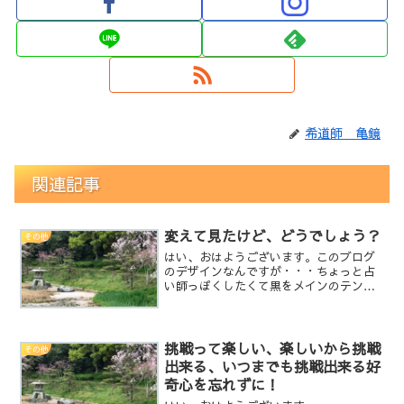
希道師 亀鏡
関連記事
変えて見たけど、どうでしょう？
その他
はい、おはようございます。このブログ
のデザインなんですが・・・ちょっと占
い師っぽくしたくて黒をメインのテンプ
レートを使用していたんですよ(笑)でも、
ちょっと重いし暗いし、名前も変わった
ので折角なので別の明るいデザインに変
更しようと思います。...
挑戦って楽しい、楽しいから挑戦
その他
出来る、いつまでも挑戦出来る好
奇心を忘れずに！