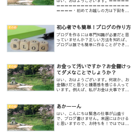
はい、おはようございます。＝＝＝＝＝
＝＝＝＝＝＝＝＝＝＝＝＝＝＝＝＝＝＝
＝＝＝＝・初めてお越しの方は下記をご
覧頂けると幸いです。○心に語りかける
占い師 亀鏡【プロフィール】○占いとは
当たるも八卦当たらぬも八卦○占いの料
初心者でも簡単！ブログの作り方
その他
金は完全無料です。○亀...
ブログを作るには専門知識が必要だと思
っていませんか？正しい方法を知れば、
ブログは誰でも簡単に作ることができま
す。「ブログを始めてみたいけど、何を
すれば良いのかわからない」「ブログを
書いてみたいけど、まず何から始めたら
いいの？」なんて思ってい...
お金って汚いですか？お金儲けっ
その他
てダメなことでしょうか？
はい、おはようございます。何故か、お
金儲けだと思うと嫌悪感を感じる人って
います。例えば、私がお金は大事です
よ、お金は稼いだ方が良いですよって言
うと、凄く嫌がる方がいます。私のよう
にスピリチュアルや無料占いなどをして
あかーーん
その他
いる人は、お金ではない幸せ...
はい、こんにちは緊急の仕事が山盛り
で、ブログ書けません。来週にはかける
と思いますので、お待ちを！ではでは、
また