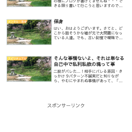
の様にブログが書けてませんね・・・で
きる限り書いて行こうと思いますのでゆ
っくりとお待ち下さいねさてと運が悪い
と言うタイトルですが・・・以前にもお
伝えした通り、悪い運って言うのはあり
保身
メンタル・思考
ません。運が少なかったり...
はい、おはようございます。さてと、ど
こから話そうかな嘘が元で大問題になっ
ている人達。でも、古い記憶で曖昧で適
当だから、あやふやにしたことから嘘に
つながった。でも、その嘘を問題視して
契約まで切った会社が、公の場で幼稚園
児並の嘘を平気で言う。友...
そんな事情ないよ、それは単なる
スピリチュアル
自己中で私利私欲の塊って事
二股がバレた…！相手にバレる原因・き
っかけ９パターン不誠実だと知りなが
ら、やむにやまれぬ事情があって、「二
股」をかけてしまう女性もいるでしょ
う。何が何.......... ≪続きを読む≫はい、
こんにちはこの記事を読んで、イラッと
したので書い...
スポンサーリンク