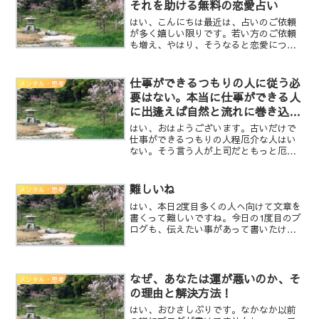
それを助ける無料の恋愛占い
はい、こんにちは最近は、占いのご依頼
が多く嬉しい限りです。若い方のご依頼
も増え、やはり、そうなると恋愛につい
ての相談が多いんですが・・・※ 以下、
ご依頼頂いた内容と一切関係はございま
せん。実は恋愛感情っていうのは、心理
仕事ができるつもりの人に従う必
メンタル・思考
学的に言えば勘違いなん...
要はない。本当に仕事ができる人
に出逢えば自然と流れに巻き込ま
れる。
はい、おはようございます。古いだけで
仕事ができるつもりの人程厄介な人はい
ない。そう言う人が上司だともっと厄介
な状況となる。そう言う人は、責任者と
しての責任を色々と忙しい、他にやる事
があるから、今はそれは出来ない。等と
難しいね
メンタル・思考
言いながら、その案件が上...
はい、本日2度目多くの人へ向けて文章を
書くって難しいですね。今日の1度目のブ
ログも、伝えたい事があって書いたけれ
ど、もしかすると一部の人達にとっては
責められている様に感じるかも知れな
い。でも、そう思われる方達には申し訳
ないのですが、やはり伝...
なぜ、あなたは運が悪いのか、そ
メンタル・思考
の理由と解決方法！
はい、おひさしぶりです。なかなか以前