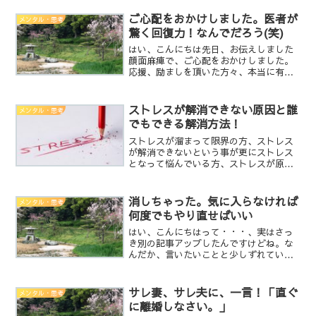
早く生まれただけの尊敬もできていない
人に敬語を話さないとイケないのか？何
ご心配をおかけしました。医者が
メンタル・思考
故、いかにも年上の自分は...
驚く回復力！なんでだろう(笑)
はい、こんにちは先日、お伝えしました
顔面麻痺で、ご心配をおかけしました。
応援、励ましを頂いた方々、本当に有難
うございます。診察して頂いた先生が驚
くほど早期の回復をしております。現在7
～8割は回復し、動くようになっており日
ストレスが解消できない原因と誰
メンタル・思考
常生活においても、ほ...
でもできる解消方法！
ストレスが溜まって限界の方、ストレス
が解消できないという事が更にストレス
となって悩んでいる方、ストレスが原因
で体調を崩されている方、沢山居ると思
います。そんな方の為に、れんと君が亀
鏡さんに質問しています。希道師の立場
消しちゃった。気に入らなければ
メンタル・思考
から見るとストレスとはなにか、解消で
何度でもやり直せばいい
きないストレスの対処方法はあるのでし
ょうか？
はい、こんにちはって・・・、実はさっ
き別の記事アップしたんですけどね。な
んだか、言いたいことと少しずれている
気がして消しました。言いたいこととし
て間違いでは無いんですけどね・・・何
かが違うんですよまぁ、こう言うのって
サレ妻、サレ夫に、一言！「直ぐ
メンタル・思考
実は視えちゃってるんです...
に離婚しなさい。」