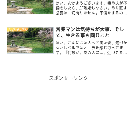
はい、おはようございます。妻や夫が不
倫をしたら、即離婚しなさい。やり直す
必要は一切有りません。不倫をするの
は、どの様な理由があっても自己中心的
な考えです。配偶者や子供を裏切る行為
です。自分や子供を大切に思わない人と
営業マンは気持ちが大事、そし
スピリチュアル
一緒にいる必要は有りません...
て、生きる事も同じこと
はい、こんにちは人って実は皆、気づか
ないレベルではオーラを感じ取ってま
す。『何故か、あの人には、近づきたく
ない』とか『何故か、近くに居るとホッ
とする』とか『すごく敵対心を持ってし
まう』って事は無いでしょうか？これっ
て相手のオーラを感じ取って...
スポンサーリンク