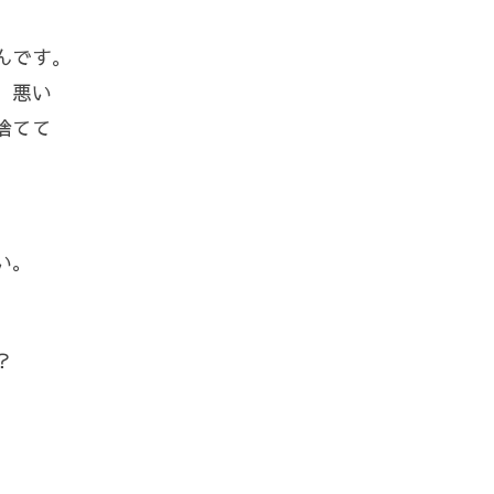
んです。
、悪い
捨てて
い。
？