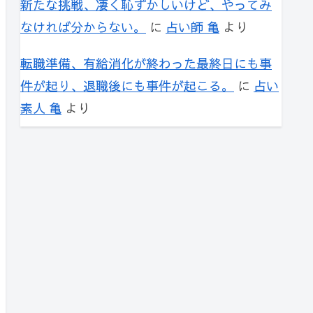
新たな挑戦、凄く恥ずかしいけど、やってみ
なければ分からない。
に
占い師 亀
より
転職準備、有給消化が終わった最終日にも事
件が起り、退職後にも事件が起こる。
に
占い
素人 亀
より