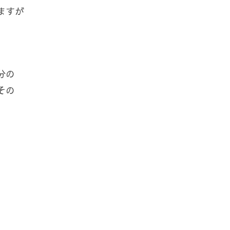
ますが
分の
その