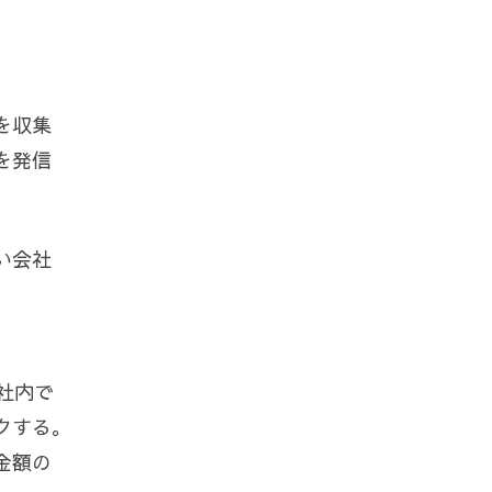
。
を収集
を発信
い会社
社内で
クする。
金額の