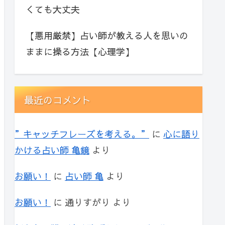
くても大丈夫
【悪用厳禁】占い師が教える人を思いの
ままに操る方法【心理学】
最近のコメント
”キャッチフレーズを考える。”
に
心に語り
かける占い師 亀鏡
より
お願い！
に
占い師 亀
より
お願い！
に
通りすがり
より