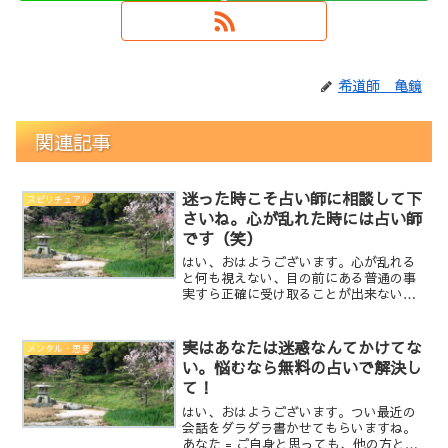
希道師 亀鏡
関連記事
迷った時こそ占い師に相談して下
スピリチュアル
さいね。心が乱れた時には占い師
です（笑）
はい、おはようございます。心が乱れる
と何も視えない、目の前にある普通の事
実すら正確に受け取ることが出来ない。
仕事で色々とあって、会社ともめて心が
乱れてしまい普段なら視える（視たくな
い）真意も、イライラすると視えない表
実はあなたは迷惑なんてかけてな
メンタル・思考
情から感情を読み取るとか...
い。悩むなら無料の占いで解決し
て！
はい、おはようございます。つい最近の
会話をダラダラ書かせてもらいますね。
あなた = ご自身と思っても、他の方と思