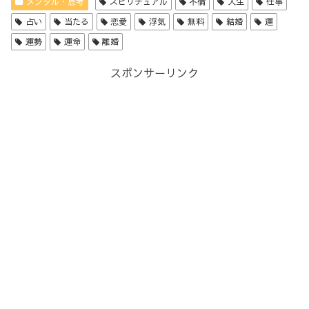
メンタル・思考
スピリチュアル
不倫
人生
仕事
占い
当たる
恋愛
浮気
無料
結婚
運
運勢
運命
離婚
スポンサーリンク