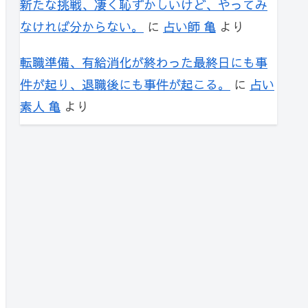
新たな挑戦、凄く恥ずかしいけど、やってみ
なければ分からない。
に
占い師 亀
より
転職準備、有給消化が終わった最終日にも事
件が起り、退職後にも事件が起こる。
に
占い
素人 亀
より