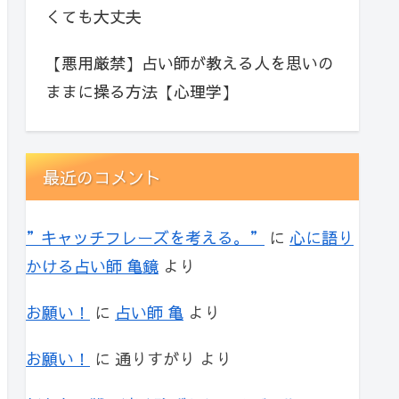
くても大丈夫
【悪用厳禁】占い師が教える人を思いの
ままに操る方法【心理学】
最近のコメント
”キャッチフレーズを考える。”
に
心に語り
かける占い師 亀鏡
より
お願い！
に
占い師 亀
より
お願い！
に
通りすがり
より