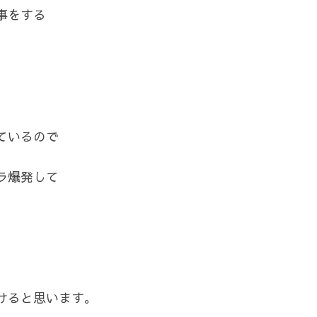
事をする
ているので
ラ爆発して
けると思います。