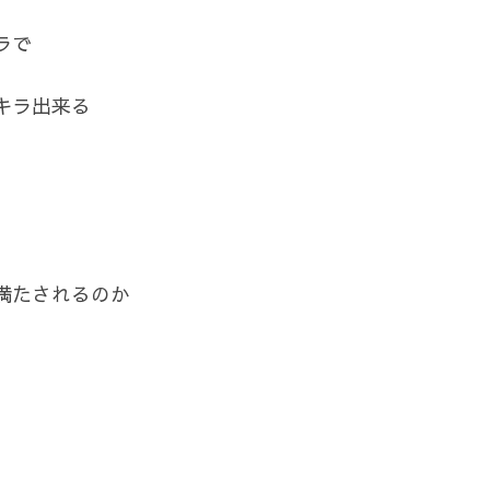
ラで
キラ出来る
満たされるのか
。