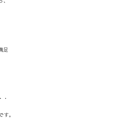
ら、
満足
・・
です。