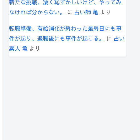
新たな挑戦、凄く恥ずかしいけど、やってみ
なければ分からない。
に
占い師 亀
より
転職準備、有給消化が終わった最終日にも事
件が起り、退職後にも事件が起こる。
に
占い
素人 亀
より