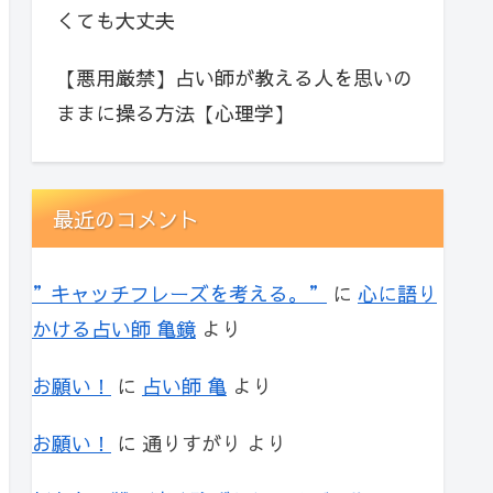
くても大丈夫
【悪用厳禁】占い師が教える人を思いの
ままに操る方法【心理学】
最近のコメント
”キャッチフレーズを考える。”
に
心に語り
かける占い師 亀鏡
より
お願い！
に
占い師 亀
より
お願い！
に
通りすがり
より