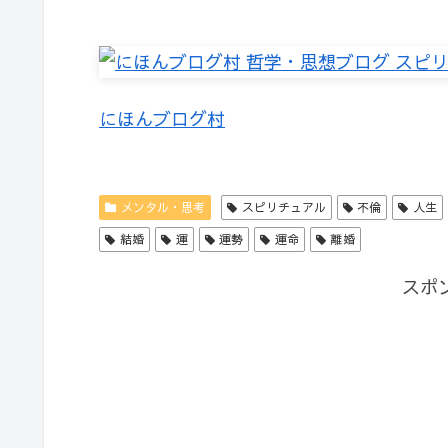
にほんブログ村
メンタル・思考
スピリチュアル
不倫
人生
結婚
運
運勢
運命
離婚
スポ