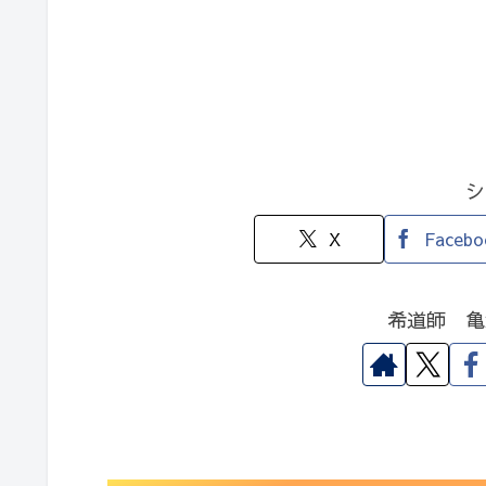
シ
X
Facebo
希道師 亀