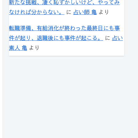
新たな挑戦、凄く恥ずかしいけど、やってみ
なければ分からない。
に
占い師 亀
より
転職準備、有給消化が終わった最終日にも事
件が起り、退職後にも事件が起こる。
に
占い
素人 亀
より