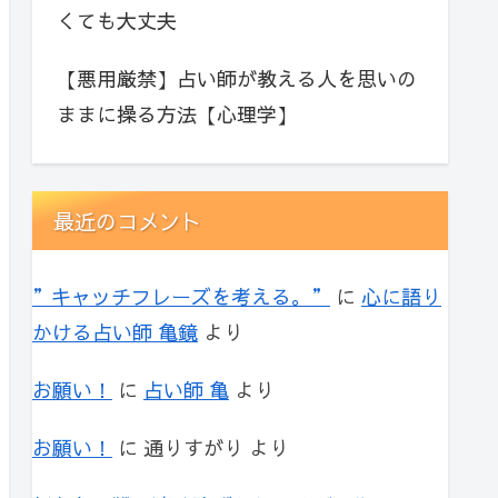
くても大丈夫
【悪用厳禁】占い師が教える人を思いの
ままに操る方法【心理学】
最近のコメント
”キャッチフレーズを考える。”
に
心に語り
かける占い師 亀鏡
より
お願い！
に
占い師 亀
より
お願い！
に
通りすがり
より