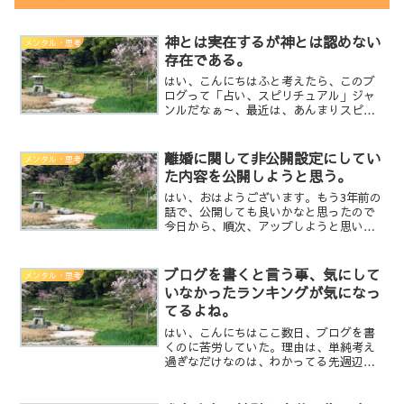
神とは実在するが神とは認めない
メンタル・思考
存在である。
はい、こんにちはふと考えたら、このブ
ログって「占い、スピリチュアル」ジャ
ンルだなぁ～、最近は、あんまりスピリ
チュアル寄りのこと書いていない・・・
どちらかと言うとカウンセラーとか講師
みたいに偉そうな事ばからい書いている
離婚に関して非公開設定にしてい
メンタル・思考
なぁ～と気づいたので、ち...
た内容を公開しようと思う。
はい、おはようございます。もう3年前の
話で、公開しても良いかなと思ったので
今日から、順次、アップしようと思いま
す。当事者が読めば、気づく部分もある
と思いますが他人が読んでも個人は特定
出来ないと思います。ではでは、また・
ブログを書くと言う事、気にして
メンタル・思考
LINEは、こちらから...
いなかったランキングが気になっ
てるよね。
はい、こんにちはここ数日、ブログを書
くのに苦労していた。理由は、単純考え
過ぎなだけなのは、わかってる先週辺り
から、少し・・・ほんの少しだけアクセ
スやいいねが増えている。正直な気持ち