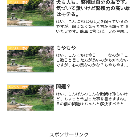
として、少しでも増えてくれる事は嬉し
犬も人も、繁殖は自分の為です。
メンタル・思考
い。ただ、その嬉しさの反...
気づいて無いけど繁殖力の高い雄
はモテる。
はい、こんにちは私は犬を飼っているの
ですが、飼えなくなった方から譲って頂
いた犬です。簡単に言えば、犬の里親に
なったと言うことです。私の飼っている
犬は・・・私が前に立つと伏せます。元
飼い主が前に立つと噛みます。私が風呂
もやもや
メンタル・思考
に入れると大人しくします...
はい、こんにちは今日・・・なのか？こ
こ数日と言った方が良いのかも知れない
ですが、心の奥なのかな？もやもやす
る。胸騒ぎと言うべきなのかも知れな
い。何がどうっと言う事はわからないけ
れど、何かに対して心配している感じが
する。何かが起こる気がする。...
問題？
メンタル・思考
はい、こんばんわこんな時間は珍しいけ
ど、ちょっと今思った事を書きますね。
目の前の問題はちゃんと解決すべきと思
ってますよね？それって、本当に解決す
べき？避けて進めない？問題だと思っ
て、解決出来たと思って、スッキリして
進めた気になってない？そし...
スポンサーリンク