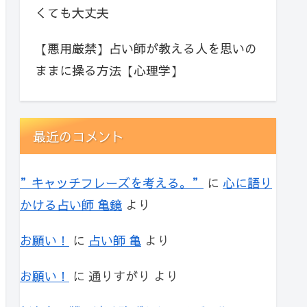
くても大丈夫
【悪用厳禁】占い師が教える人を思いの
ままに操る方法【心理学】
最近のコメント
”キャッチフレーズを考える。”
に
心に語り
かける占い師 亀鏡
より
お願い！
に
占い師 亀
より
お願い！
に
通りすがり
より