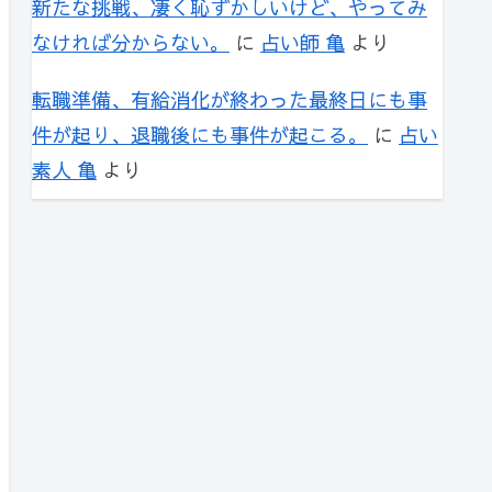
新たな挑戦、凄く恥ずかしいけど、やってみ
なければ分からない。
に
占い師 亀
より
転職準備、有給消化が終わった最終日にも事
件が起り、退職後にも事件が起こる。
に
占い
素人 亀
より