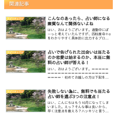
関連記事
こんなのあったら、占い師になる
スピリチュアル
素質なんて関係ないよね
はい、おはようございます。通勤中にぼ
ーっと考えていたんですが、四柱推命＋α
をわかりやすく具体的に出力するプログ
ラムでも、すこーしずつ作ろうかなと思
ってます。四柱推命って計算して、結果
として色々と出てきて、でもそれをね伝
占いで告げられた出会いは当たる
スピリチュアル
えるとなると、そこが難...
のか恋愛は始まるのか、本当に無
料の占い師が答える！
はい、おはようございます。＝＝＝＝＝
＝＝＝＝＝＝＝＝＝＝＝＝＝＝＝＝＝＝
＝＝＝＝・初めてお越しの方は下記をご
覧頂けると幸いです。○心に語りかける
占い師 亀鏡【プロフィール】○占いとは
当たるも八卦当たらぬも八卦○占いの料
失敗しない為に、無料でも当たる
スピリチュアル
金は完全無料です。○亀...
占い師を選ぶ3つの注意点！
はい、こんにちはもう10月になってしま
いました。えっ？そんな事は良いから、
早く注意点を教えろ？ハッキリと言う
と、そんなのないです。当たる占い師っ