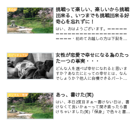
て、全ての占い師が当たると言えば当た
るし、外れると言えば外れるんですよ
挑戦って楽しい、楽しいから挑戦
その他
ね。あなたが当たったと思え...
出来る、いつまでも挑戦出来る好
奇心を忘れずに！
はい、おはようございます。＝＝＝＝＝
＝＝＝＝＝＝＝＝＝＝＝＝＝＝＝＝＝＝
＝＝＝＝・初めてお越しの方は下記をご
覧頂けると幸いです。○心に語りかける
占い師 亀鏡【プロフィール】○占いとは
当たるも八卦当たらぬも八卦○占いの料
女性が恋愛で幸せになる為のたっ
スピリチュアル
金は完全無料です。○亀...
た一つの事実・・・
どんな人を選べば幸せになれると思いま
すか？あなたにとっての幸せとは、なん
でしょうか？他人に自慢できるパートナ
ーでしょうか？どんな人を選べば、本当
に幸せなのか今回は、そんなお話をした
いと思います。
あっ、書けた(笑)
メンタル・思考
はい、本日2度目まぁ～書けない日は、書
けなくて良いかぁ～って開き直ったら書
けちゃいました(笑)「保身」で色々と書い
たけどね今は、話の矛先が変わってしま
ったとか言ってるけれど、元々矛先がズ
レていたと思うんですよね。大体の視聴
者が矛先間違えて、...