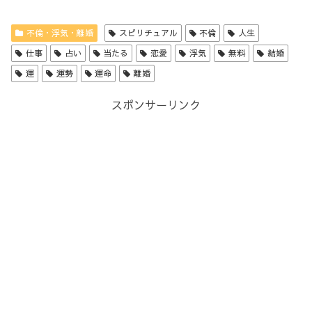
不倫・浮気・離婚
スピリチュアル
不倫
人生
仕事
占い
当たる
恋愛
浮気
無料
結婚
運
運勢
運命
離婚
スポンサーリンク