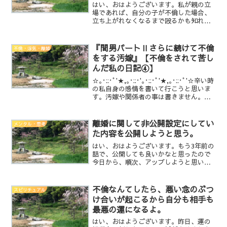
はい、おはようございます。私が親の立
場であれば、自分の子が不倫した場合、
立ち上がれなくなるまで殴るかも知れな
い。そして、相手に対しては、ひたすら
土下座です。それが正しいかどうかでは
なく、子の行動は少なからず親の教育が
『間男パートⅡさらに続けて不倫
不倫・浮気・離婚
影響していると思うから・...
をする汚嫁』【不倫をされて苦し
んだ私の日記④】
☆｡･::･ﾟ'★,｡･::･'｡･::･ﾟ'★,｡･::･ﾟ'☆辛い時
の私自身の感情を書いて行こうと思いま
す。汚嫁や関係者の事は書きません。そ
の辺は、アメンバー限定の記事でご確認
下さい。私の場合は、短期間で今嫁と再
婚となったなど特殊なパタ...
離婚に関して非公開設定にしてい
メンタル・思考
た内容を公開しようと思う。
はい、おはようございます。もう3年前の
話で、公開しても良いかなと思ったので
今日から、順次、アップしようと思いま
す。当事者が読めば、気づく部分もある
と思いますが他人が読んでも個人は特定
出来ないと思います。ではでは、また・
不倫なんてしたら、悪い念のぶつ
スピリチュアル
LINEは、こちらから...
け合いが起こるから自分も相手も
最悪の運になるよ。
はい、おはようございます。昨日、運の