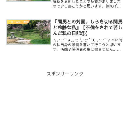
解釈を更新したことで反響がありました
ので少し書こうかと思います。例えば、
付き合い出したカップルって何故か、お
互いの事以外の日常も上手くすすみませ
んか？嬉しいから気のせい？何でも楽し
『間男との対面、しらを切る間男
不倫・浮気・離婚
く感じる？違うんです。付...
と冷静な私』【不倫をされて苦し
んだ私の日記③】
☆｡･::･ﾟ'★,｡･::･'｡･::･ﾟ'★,｡･::･ﾟ'☆辛い時
の私自身の感情を書いて行こうと思いま
す。汚嫁や関係者の事は書きません。そ
の辺は、アメンバー限定の記事でご確認
下さい。私の場合は、短期間で今嫁と再
婚となったなど特殊なパタ...
スポンサーリンク