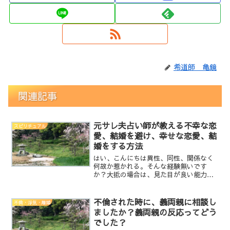
希道師 亀鏡
関連記事
元サレ夫占い師が教える不幸な恋
スピリチュアル
愛、結婚を避け、幸せな恋愛、結
婚をする方法
はい、こんにちは異性、同性、関係なく
何故か惹かれる。そんな経験無いです
か？大抵の場合は、見た目が良い能力が
高い考え方が凄い魅力が溢れるエロティ
ックとかね。他と比べて、秀でている部
分が多い場合が殆どですよね。なのに、
不倫された時に、義両親に相談し
不倫・浮気・離婚
見た目や能力や考え方が特に...
ましたか？義両親の反応ってどう
でした？