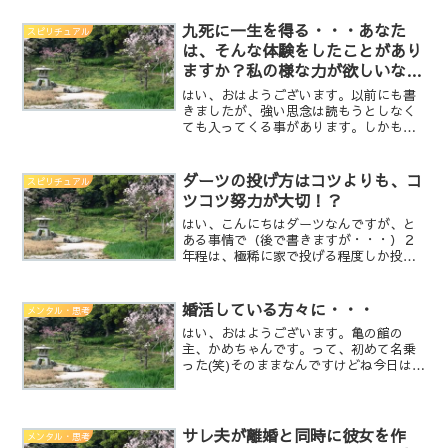
占い師 亀鏡【プロフィール】○占いとは
当たるも八卦当たらぬも八卦○占いの料
九死に一生を得る・・・あなた
スピリチュアル
金は完全無料です。○亀...
は、そんな体験をしたことがあり
ますか？私の様な力が欲しいなら
覚悟がいるよ。
はい、おはようございます。以前にも書
きましたが、強い思念は読もうとしなく
ても入ってくる事があります。しかも強
ければ強いほど長く残り、それに触れて
しまうとリアルに入ってくる。そうする
と思念とは記憶なので、私の記憶の様に
ダーツの投げ方はコツよりも、コ
スピリチュアル
私の中に残りトラウマに近...
ツコツ努力が大切！？
はい、こんにちはダーツなんですが、と
ある事情で（後で書きますが・・・）２
年程は、極稀に家で投げる程度しか投げ
てませんでしたが、最近復活して気がつ
いた事があるんです。ダーツをしている
方なら、投げ方のコツって色々と聞くと
婚活している方々に・・・
メンタル・思考
思うんです。もう答え言っ...
はい、おはようございます。亀の館の
主、かめちゃんです。って、初めて名乗
った(笑)そのままなんですけどね今日は、
婚活について個人的な経験と占い師とし
ての考えと総合して書きたいと思いま
す。私の経験としては、元嫁と離婚決意
（離婚調停申立）↓2週間...
サレ夫が離婚と同時に彼女を作
メンタル・思考