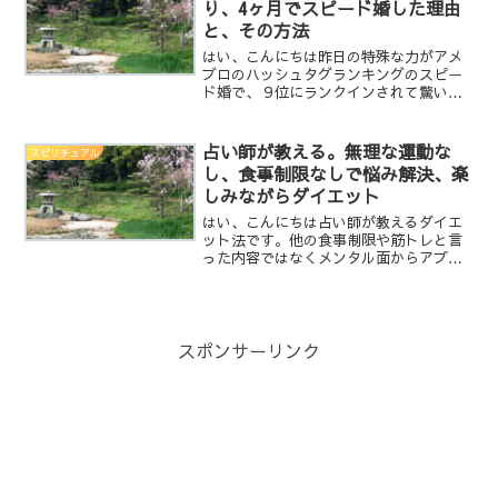
り、4ヶ月でスピード婚した理由
と、その方法
はい、こんにちは昨日の特殊な力がアメ
ブロのハッシュタグランキングのスピー
ド婚で、９位にランクインされて驚いて
ます。ありがとうございます。何故、サ
レ夫の私がスピード婚したのかを書こう
かと思います。まず、妻と出会うまで
占い師が教える。無理な運動な
スピリチュアル
は、見た目重視で飽きたら次...
し、食事制限なしで悩み解決、楽
しみながらダイエット
はい、こんにちは占い師が教えるダイエ
ット法です。他の食事制限や筋トレと言
った内容ではなくメンタル面からアプロ
ーチしますので、努力も要りませんしリ
バンウンドも有りません。更にはダイエ
ットだけでなく、心のバランスも整いま
すよ。では、まずはじめに...
スポンサーリンク