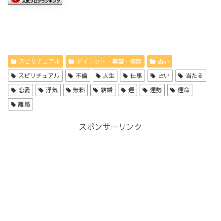
スピリチュアル
ダイエット・美容・健康
占い
スピリチュアル
不倫
人生
仕事
占い
当たる
恋愛
浮気
無料
結婚
運
運勢
運命
離婚
スポンサーリンク