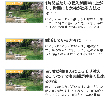
さから逃れる事を見つけた事により、他
1時間当たりの収入が簡単に上が
メンタル・思考
の苦痛や辛さからも逃れる方...
り、時間にも余裕が出る方法と
は・・・
はい、こんにちは前回、少し触れた時給
について簡単に書こうか思います。あな
たは本当の意味での時給を知っています
か？1時間働いたら、幾ら貰えると考える
のではなく、1日幾ら稼ぐためにトータル
何時間必要になっているかを基準に考え
婚活している方々に・・・
メンタル・思考
て見て下さい。例えば...
はい、おはようございます。亀の館の
主、かめちゃんです。って、初めて名乗
った(笑)そのままなんですけどね今日は、
婚活について個人的な経験と占い師とし
ての考えと総合して書きたいと思いま
す。私の経験としては、元嫁と離婚決意
（離婚調停申立）↓2週間...
占い師が奥さんにこっそり教え
メンタル・思考
る。いつまでも夫婦が仲良く出来
る方法
はい、おはようございます。ありがちな
話で旦那が何もしてくれない。旦那が分
かってくれない。旦那から心無い言葉を
言われた。頭が痛いのに「飯は？」と聞
かれる。空気読めないの？アスペルガー
なの？発達障害なの？って、ほんとーに
よく耳にしませんか？もし...