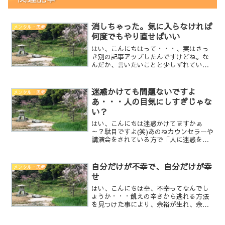
消しちゃった。気に入らなければ
メンタル・思考
何度でもやり直せばいい
はい、こんにちはって・・・、実はさっ
き別の記事アップしたんですけどね。な
んだか、言いたいことと少しずれている
気がして消しました。言いたいこととし
て間違いでは無いんですけどね・・・何
かが違うんですよまぁ、こう言うのって
迷惑かけても問題ないですよ
メンタル・思考
実は視えちゃってるんです...
あ・・・人の目気にしすぎじゃな
い？
はい、こんにちは迷惑かけてますかぁ
～？駄目ですよ(笑)あのねカウンセラーや
講演会をされている方で「人に迷惑をか
けることを怖がっちゃ駄目！」「自分が
好きな事をするんです。」「楽しみまし
ょう！我慢しなくていい！」って、言っ
自分だけが不幸で、自分だけが幸
メンタル・思考
てると思いますが・・・...
せ
はい、こんにちは幸、不幸ってなんでし
ょうか・・・飢えの辛さから逃れる方法
を見つけた事により、余裕が生れ、余裕
からは欲が生れ、欲からは不満が生ま
れ、不満は不幸となる。一つの苦痛や辛